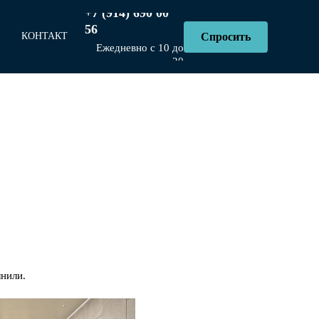
+7 (914) 690 00
56
Спросить
КОНТАКТ
Ы
Ежедневно с 10 до
20
лнили.