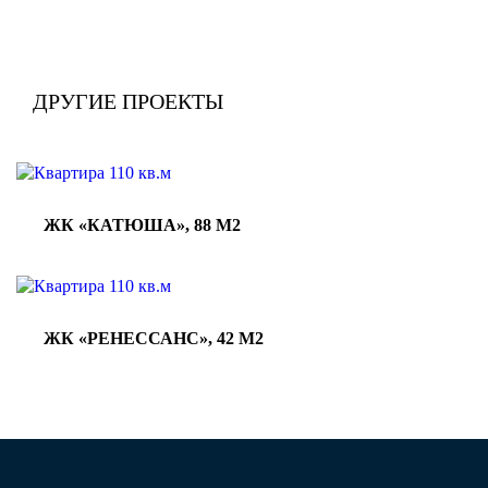
Вид на
стеклянну
ю дверь в
ДРУГИЕ ПРОЕКТЫ
гостиную.
ЖК «КАТЮША», 88 М2
ЖК «РЕНЕССАНС», 42 М2