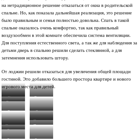
на нетрадиционное решение отказаться от окна в родительской
спальне. Но, как показала дальнейшая реализация, это решение
было правильным и семья полностью довольна. Спать в такой
спальне оказалось очень комфортно, так как правильный
воздухообмен в этой комнате обеспечила система вентиляции.
Для поступления естественного света, а так же для наблюдения за
детьми дверь в спальню решили сделать стеклянной, а для
затемнения использовать штору.
От лоджии решили отказаться для увеличения общей площади
гостиной. Это добавило большего простора квартире и нового
игрового места для детей.
Кухня-
Гостиная
Гостиная
гостиная
Детская
Детская
Прихожая
Прихожая
Прихожая
Санузел
Спальня
Спальня.