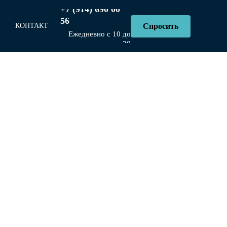
+7 (914) 690 00
56
Спросить
КОНТАКТ
Ы
Ежедневно с 10 до
20